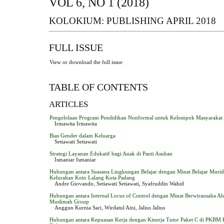
VOL 6, NO 1 (2018)
KOLOKIUM: PUBLISHING APRIL 2018
FULL ISSUE
View or download the full issue
TABLE OF CONTENTS
ARTICLES
Pengelolaan Program Pendidikan Nonformal untuk Kelompok Masyarakat 
Irmawita Irmawita
Bias Gender dalam Keluarga
Setiawati Setiawati
Strategi Layanan Edukatif bagi Anak di Panti Asuhan
Ismaniar Ismaniar
Hubungan antara Suasana Lingkungan Belajar dengan Minat Belajar Murid
Kelurahan Koto Lalang Kota Padang
Andre Giovando, Setiawati Setiawati, Syafruddin Wahid
Hubungan antara Internal Locus of Control dengan Minat Berwirausaha Al
Muslimah Group
Anggun Kurnia Sari, Wirdatul Aini, Jalius Jalius
Hubungan antara Kepuasan Kerja dengan Kinerja Tutor Paket C di PKBM