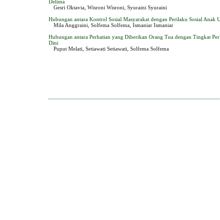
Delima
Gesri Oktavia, Wisroni Wisroni, Syuraini Syuraini
Hubungan antara Kontrol Sosial Masyarakat dengan Perilaku Sosial Anak U
Mila Anggraini, Solfema Solfema, Ismaniar Ismaniar
Hubungan antara Perhatian yang Diberikan Orang Tua dengan Tingkat P
Dini
Puput Melati, Setiawati Setiawati, Solfema Solfema