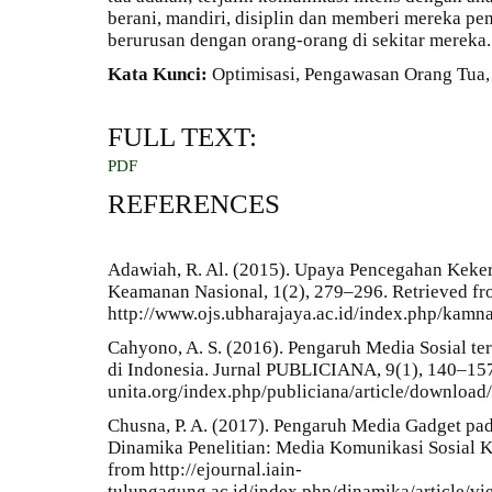
berani, mandiri, disiplin dan memberi mereka pe
berurusan dengan orang-orang di sekitar mereka.
Kata Kunci:
Optimisasi, Pengawasan Orang Tua,
FULL TEXT:
PDF
REFERENCES
Adawiah, R. Al. (2015). Upaya Pencegahan Keker
Keamanan Nasional, 1(2), 279–296. Retrieved f
http://www.ojs.ubharajaya.ac.id/index.php/kamn
Cahyono, A. S. (2016). Pengaruh Media Sosial t
di Indonesia. Jurnal PUBLICIANA, 9(1), 140–157.
unita.org/index.php/publiciana/article/download
Chusna, P. A. (2017). Pengaruh Media Gadget p
Dinamika Penelitian: Media Komunikasi Sosial 
from http://ejournal.iain-
tulungagung.ac.id/index.php/dinamika/article/v