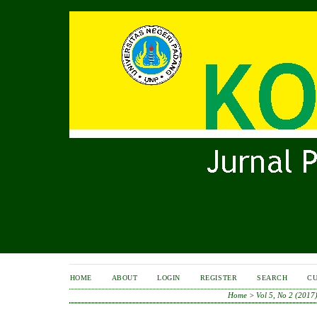
HOME
ABOUT
LOGIN
REGISTER
SEARCH
C
Home
>
Vol 5, No 2 (2017